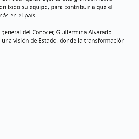
con todo su equipo, para contribuir a que el
más en el país.
 general del Conocer, Guillermina Alvarado
una visión de Estado, donde la transformación
Claudia Sheinbaum Pardo sólo, será posible
jadores, los empresarios y el gobierno.
tas, ni ideológicos e implementando una política
a todas las personas que aporten propuestas
 los mexicanos.
ión es estricta responsabilidad de la dependencia, entidad
 en virtud de sus atribuciones y/o facultades normativas.