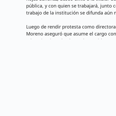
pública, y con quien se trabajará, junto 
trabajo de la institución se difunda aún 
Luego de rendir protesta como directora
Moreno aseguró que asume el cargo con 
educativa, impulsada por la Presidenta 
mediante la colaboración entre los traba
Resaltó que trabajará sin tintes partidis
de puertas abiertas, donde se atenderá 
para el desarrollo de las capacidades de
La legalidad, veracidad y la calidad de la informac
o empresa productiva del Estado que la proporcionó