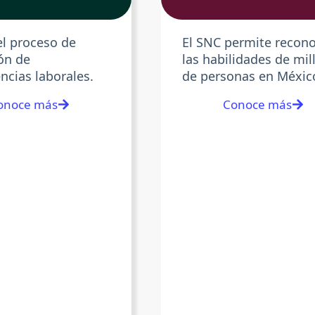
l proceso de
El SNC permite recon
ón de
las habilidades de mil
cias laborales.
de personas en Méxic
onoce más
Conoce más